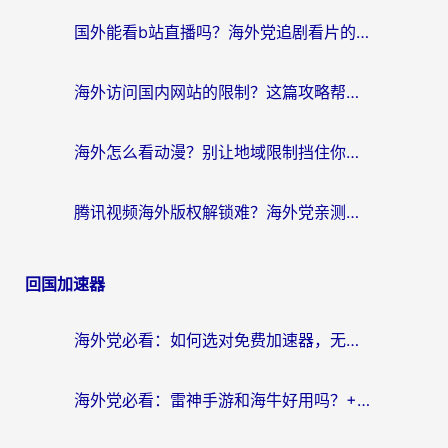
国外能看b站直播吗？海外党追剧看片的终极解决方案来了
海外访问国内网站的限制？这篇攻略帮你无缝解锁12306、12123和国内影音
海外怎么看动漫？别让地域限制挡住你的追番快乐
腾讯视频海外版权解锁难？海外党亲测：选对回国加速器，追剧观影零障碍
回国加速器
海外党必看：如何选对免费加速器，无缝访问国内资源不踩坑？
海外党必看：雷神手游和海牛好用吗？+3款热门加速器实测对比，附番茄加速器无缝回国指南