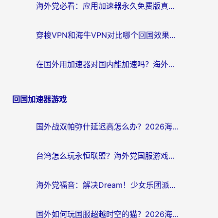
海外党必看：应用加速器永久免费版真的存在吗？教你选对回国加速器无缝刷国内资源
穿梭VPN和海牛VPN对比哪个回国效果更好？海外华人亲测3款热门加速器+避坑指南
在国外用加速器对国内能加速吗？海外党亲测有效的无缝访问指南
回国加速器游戏
国外战双帕弥什延迟高怎么办？2026海外畅玩国服游戏终极指南（附实测工具推荐）
台湾怎么玩永恒联盟？海外党国服游戏加速器选择全攻略（附3大热门游戏实测）
海外党福音：解决Dream！少女乐团派对！国外延迟的实用指南，附北美英国游戏加速方案
国外如何玩国服超越时空的猫？2026海外党必看的加速器选择指南