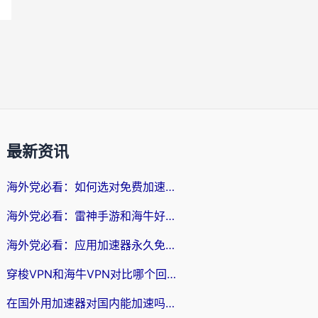
最新资讯
海外党必看：如何选对免费加速器，无缝访问国内资源不踩坑？
海外党必看：雷神手游和海牛好用吗？+3款热门加速器实测对比，附番茄加速器无缝回国指南
海外党必看：应用加速器永久免费版真的存在吗？教你选对回国加速器无缝刷国内资源
穿梭VPN和海牛VPN对比哪个回国效果更好？海外华人亲测3款热门加速器+避坑指南
在国外用加速器对国内能加速吗？海外党亲测有效的无缝访问指南