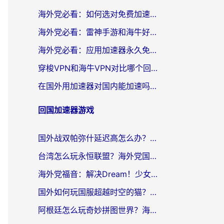
海外党必看：如何选对免费加速器，无缝访问国内资源不踩坑？
海外党必看：雷神手游和海牛好用吗？+3款热门加速器实测对比，附番茄加速器无缝回国指南
海外党必看：应用加速器永久免费版真的存在吗？教你选对回国加速器无缝刷国内资源
穿梭VPN和海牛VPN对比哪个回国效果更好？海外华人亲测3款热门加速器+避坑指南
在国外用加速器对国内能加速吗？海外党亲测有效的无缝访问指南
回国加速器游戏
国外战双帕弥什延迟高怎么办？2026海外畅玩国服游戏终极指南（附实测工具推荐）
台湾怎么玩永恒联盟？海外党国服游戏加速器选择全攻略（附3大热门游戏实测）
海外党福音：解决Dream！少女乐团派对！国外延迟的实用指南，附北美英国游戏加速方案
国外如何玩国服超越时空的猫？2026海外党必看的加速器选择指南
阿根廷怎么玩奇妙拼图世界？海外玩家国服游戏加速全攻略（附帕斯卡契约战舰少女解决方案）