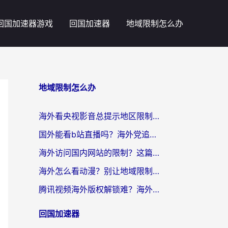
回国加速器游戏
回国加速器
地域限制怎么办
地域限制怎么办
海外看央视影音总提示地区限制？这篇教你选对回国加速器，流畅追剧不踩坑
国外能看b站直播吗？海外党追剧看片的终极解决方案来了
海外访问国内网站的限制？这篇攻略帮你无缝解锁12306、12123和国内影音
海外怎么看动漫？别让地域限制挡住你的追番快乐
腾讯视频海外版权解锁难？海外党亲测：选对回国加速器，追剧观影零障碍
回国加速器