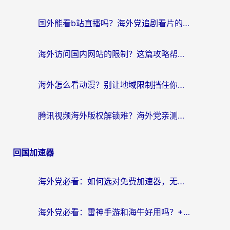
国外能看b站直播吗？海外党追剧看片的终极解决方案来了
海外访问国内网站的限制？这篇攻略帮你无缝解锁12306、12123和国内影音
海外怎么看动漫？别让地域限制挡住你的追番快乐
腾讯视频海外版权解锁难？海外党亲测：选对回国加速器，追剧观影零障碍
回国加速器
海外党必看：如何选对免费加速器，无缝访问国内资源不踩坑？
海外党必看：雷神手游和海牛好用吗？+3款热门加速器实测对比，附番茄加速器无缝回国指南