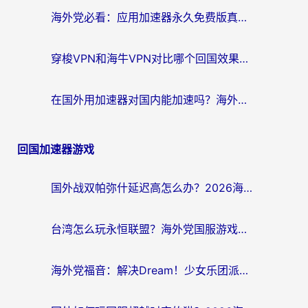
海外党必看：应用加速器永久免费版真的存在吗？教你选对回国加速器无缝刷国内资源
穿梭VPN和海牛VPN对比哪个回国效果更好？海外华人亲测3款热门加速器+避坑指南
在国外用加速器对国内能加速吗？海外党亲测有效的无缝访问指南
回国加速器游戏
国外战双帕弥什延迟高怎么办？2026海外畅玩国服游戏终极指南（附实测工具推荐）
台湾怎么玩永恒联盟？海外党国服游戏加速器选择全攻略（附3大热门游戏实测）
海外党福音：解决Dream！少女乐团派对！国外延迟的实用指南，附北美英国游戏加速方案