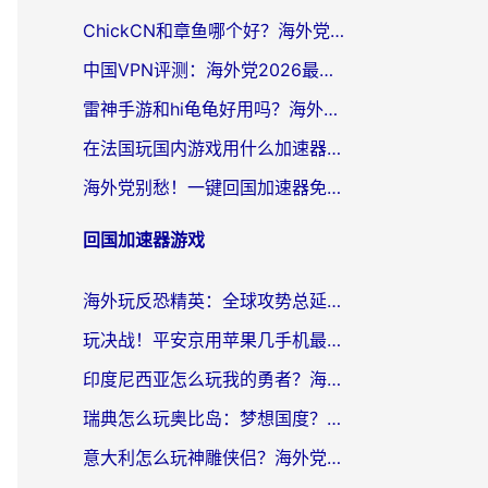
ChickCN和章鱼哪个好？海外党选回国加速器的3个关键维度 + 实用避坑指南
中国VPN评测：海外党2026最全回国加速器选择指南，告别地区限制不踩坑
雷神手游和hi龟龟好用吗？海外党亲测3款回国加速器，教你选对国外到国内加速器
在法国玩国内游戏用什么加速器？2026实测解决延迟卡顿的实用指南
海外党别愁！一键回国加速器免费版怎么选？从踩坑到流畅访问的全攻略
回国加速器游戏
海外玩反恐精英：全球攻势总延迟？从瑞典玩神武4到外国玩黎明觉醒，选对加速器才是关键！
玩决战！平安京用苹果几手机最好？海外党必看的设备+加速器双攻略
印度尼西亚怎么玩我的勇者？海外党国服游戏加速避坑指南（附实况五行师解决方案）
瑞典怎么玩奥比岛：梦想国度？海外党亲测有效的国服游戏加速全攻略
意大利怎么玩神雕侠侣？海外党国服游戏加速终极指南（附欧洲玩王者王国保卫战4不卡技巧）