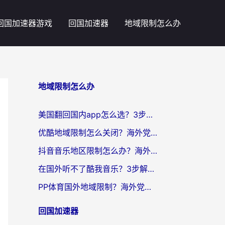
回国加速器游戏
回国加速器
地域限制怎么办
地域限制怎么办
美国翻回国内app怎么选？3步教你无缝刷剧、登12123、访问国内网站
优酷地域限制怎么关闭？海外党亲测有效的追剧加速器选择指南
抖音音乐地区限制怎么办？海外党亲测有效的听歌自由指南
在国外听不了酷我音乐？3步解除手机酷我音乐海外限制，附实测好用加速器
PP体育国外地域限制？海外党看球终极方案：从欧洲杯到奥运会，中文解说不卡顿！
回国加速器