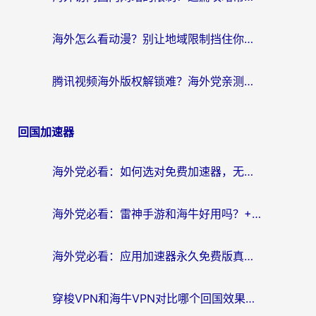
海外怎么看动漫？别让地域限制挡住你的追番快乐
腾讯视频海外版权解锁难？海外党亲测：选对回国加速器，追剧观影零障碍
回国加速器
海外党必看：如何选对免费加速器，无缝访问国内资源不踩坑？
海外党必看：雷神手游和海牛好用吗？+3款热门加速器实测对比，附番茄加速器无缝回国指南
海外党必看：应用加速器永久免费版真的存在吗？教你选对回国加速器无缝刷国内资源
穿梭VPN和海牛VPN对比哪个回国效果更好？海外华人亲测3款热门加速器+避坑指南