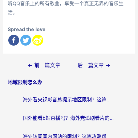
听QQ音乐上的所有歌曲，享受一个真正无界的音乐生
活。
Spread the love
文
←
前一篇文章
后一篇文章
→
章
地域限制怎么办
导
航
海外看央视影音总提示地区限制？这篇教你选对回国加速器，流畅追剧不踩坑
国外能看b站直播吗？海外党追剧看片的终极解决方案来了
海外访问国内网站的限制？这篇攻略帮你无缝解锁12306、12123和国内影音