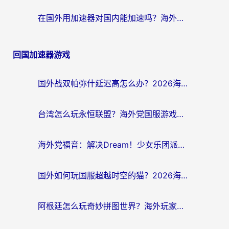
在国外用加速器对国内能加速吗？海外党亲测有效的无缝访问指南
回国加速器游戏
国外战双帕弥什延迟高怎么办？2026海外畅玩国服游戏终极指南（附实测工具推荐）
台湾怎么玩永恒联盟？海外党国服游戏加速器选择全攻略（附3大热门游戏实测）
海外党福音：解决Dream！少女乐团派对！国外延迟的实用指南，附北美英国游戏加速方案
国外如何玩国服超越时空的猫？2026海外党必看的加速器选择指南
阿根廷怎么玩奇妙拼图世界？海外玩家国服游戏加速全攻略（附帕斯卡契约战舰少女解决方案）