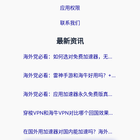
应用权限
联系我们
最新资讯
海外党必看：如何选对免费加速器，无缝访问国内资源不踩坑？
海外党必看：雷神手游和海牛好用吗？+3款热门加速器实测对比，附番茄加速器无缝回国指南
海外党必看：应用加速器永久免费版真的存在吗？教你选对回国加速器无缝刷国内资源
穿梭VPN和海牛VPN对比哪个回国效果更好？海外华人亲测3款热门加速器+避坑指南
在国外用加速器对国内能加速吗？海外党亲测有效的无缝访问指南