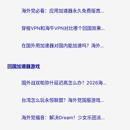
海外党必看：应用加速器永久免费版真的存在吗？教你选对回国加速器无缝刷国内资源
穿梭VPN和海牛VPN对比哪个回国效果更好？海外华人亲测3款热门加速器+避坑指南
在国外用加速器对国内能加速吗？海外党亲测有效的无缝访问指南
回国加速器游戏
国外战双帕弥什延迟高怎么办？2026海外畅玩国服游戏终极指南（附实测工具推荐）
台湾怎么玩永恒联盟？海外党国服游戏加速器选择全攻略（附3大热门游戏实测）
海外党福音：解决Dream！少女乐团派对！国外延迟的实用指南，附北美英国游戏加速方案