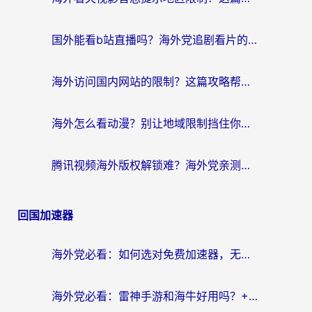
国外能看b站直播吗？海外党追剧看片的终极解决方案来了
海外访问国内网站的限制？这篇攻略帮你无缝解锁12306、12123和国内影音
海外怎么看动漫？别让地域限制挡住你的追番快乐
腾讯视频海外版权解锁难？海外党亲测：选对回国加速器，追剧观影零障碍
回国加速器
海外党必看：如何选对免费加速器，无缝访问国内资源不踩坑？
海外党必看：雷神手游和海牛好用吗？+3款热门加速器实测对比，附番茄加速器无缝回国指南