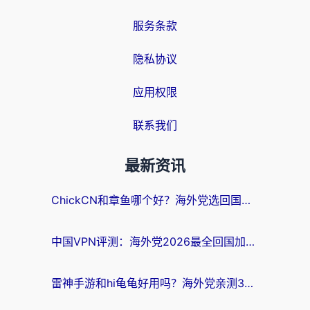
服务条款
隐私协议
应用权限
联系我们
最新资讯
ChickCN和章鱼哪个好？海外党选回国加速器的3个关键维度 + 实用避坑指南
中国VPN评测：海外党2026最全回国加速器选择指南，告别地区限制不踩坑
雷神手游和hi龟龟好用吗？海外党亲测3款回国加速器，教你选对国外到国内加速器