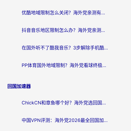
优酷地域限制怎么关闭？海外党亲测有效的追剧加速器选择指南
抖音音乐地区限制怎么办？海外党亲测有效的听歌自由指南
在国外听不了酷我音乐？3步解除手机酷我音乐海外限制，附实测好用加速器
PP体育国外地域限制？海外党看球终极方案：从欧洲杯到奥运会，中文解说不卡顿！
回国加速器
ChickCN和章鱼哪个好？海外党选回国加速器的3个关键维度 + 实用避坑指南
中国VPN评测：海外党2026最全回国加速器选择指南，告别地区限制不踩坑