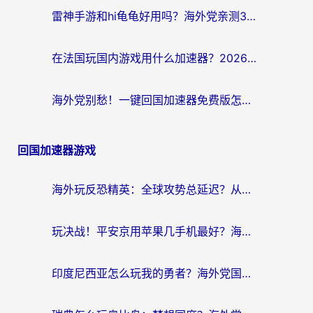
雷神手游和hi龟龟好用吗？海外党亲测3款回国加速器，教你选对国外到国内加速器
在法国玩国内游戏用什么加速器？2026实测解决延迟卡顿的实用指南
海外党别愁！一键回国加速器免费版怎么选？从踩坑到流畅访问的全攻略
回国加速器游戏
海外玩反恐精英：全球攻势总延迟？从瑞典玩神武4到外国玩黎明觉醒，选对加速器才是关键！
玩决战！平安京用苹果几手机最好？海外党必看的设备+加速器双攻略
印度尼西亚怎么玩我的勇者？海外党国服游戏加速避坑指南（附实况五行师解决方案）